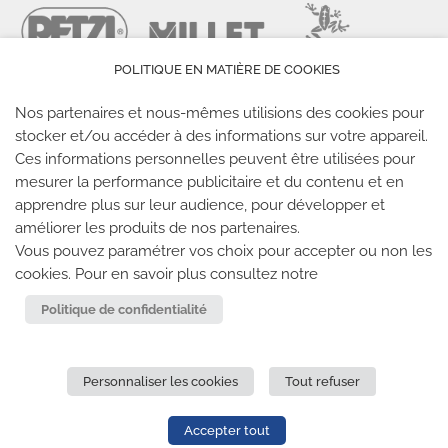
POLITIQUE EN MATIÈRE DE COOKIES
Nos partenaires et nous-mêmes utilisions des cookies pour
stocker et/ou accéder à des informations sur votre appareil.
Ces informations personnelles peuvent être utilisées pour
mesurer la performance publicitaire et du contenu et en
LES SALLES CLIMB UP
apprendre plus sur leur audience, pour développer et
améliorer les produits de nos partenaires.
Climb Up vous accueille dans ses salles, partout en
Vous pouvez paramétrer vos choix pour accepter ou non les
France
cookies. Pour en savoir plus consultez notre
Politique de confidentialité
TROUVE TA SALLE
Personnaliser les cookies
Tout refuser
REJOIGNEZ-NOUS
-
CLIMB UP INVESTISSEMENTS
-
MENTIONS LÉGALES
-
CONFIDENTIALITÉ
- © 2020 TOUS
Accepter tout