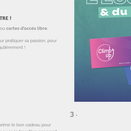
TRE !
ou
cartes d’accès libre
.
r pratiquer sa passion, pour
gulièrement !
3 .
prime le bon cadeau pour