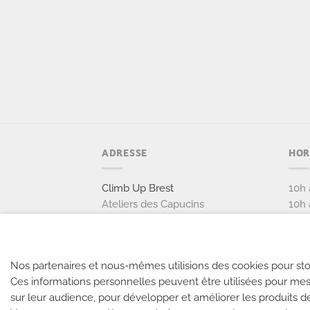
ADRESSE
HOR
Climb Up Brest
10h 
Ateliers des Capucins
10h 
27 rue Pontaniou
29 200 BREST
Tél: 09 88 03 78 26
Nos partenaires et nous-mêmes utilisions des cookies pour sto
Ces informations personnelles peuvent être utilisées pour mes
NOUS CONTACTER
sur leur audience, pour développer et améliorer les produits d