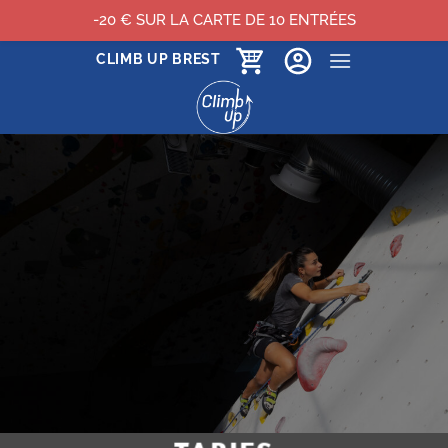
-20 € SUR LA CARTE DE 10 ENTRÉES
Passer
CLIMB UP BREST
au
contenu