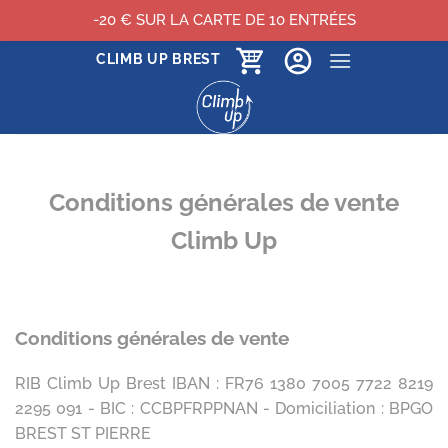
-20 € SUR LA CARTE DE 10 ENTRÉES
Passer
CLIMB UP BREST
au
contenu