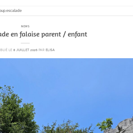
bup
,
escalade
NEWS
ade en falaise parent / enfant
BLIÉ LE
8 JUILLET 2026
PAR
ELISA