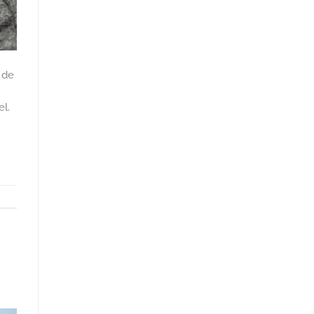
 de
el.