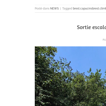
Posté dans
NEWS
|
Tagged
brest
,
capucinsbrest
,
clim
Sortie escal
PU