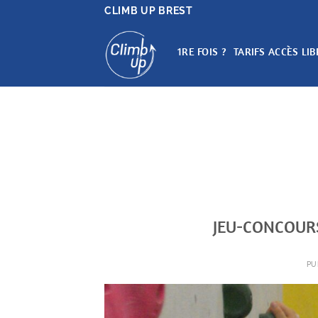
Passer
CLIMB UP BREST
au
contenu
1RE FOIS ?
TARIFS ACCÈS LIB
JEU-CONCOURS
PU