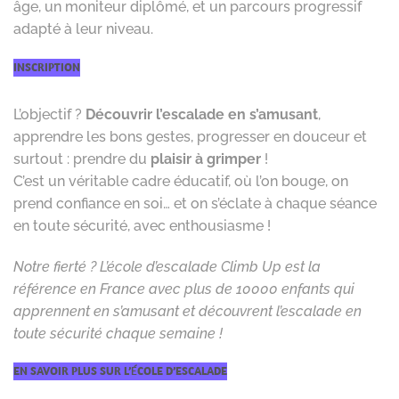
âge, un moniteur diplômé, et un parcours progressif
adapté à leur niveau.
INSCRIPTION
L’objectif ?
Découvrir l’escalade en s’amusant
,
apprendre les bons gestes, progresser en douceur et
surtout : prendre du
plaisir à grimper
!
C’est un véritable cadre éducatif, où l’on bouge, on
prend confiance en soi… et on s’éclate à chaque séance
en toute sécurité, avec enthousiasme !
Notre fierté ? L’école d’escalade Climb Up est la
référence en France avec plus de 10000 enfants qui
apprennent en s’amusant et découvrent l’escalade en
toute sécurité chaque semaine !
EN SAVOIR PLUS SUR L’
É
COLE D’ESCALADE