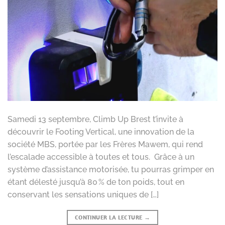
Samedi 13 septembre, Climb Up Brest t’invite à
découvrir le Footing Vertical, une innovation de la
société MBS, portée par les Frères Mawem, qui rend
l’escalade accessible à toutes et tous. Grâce à un
système d’assistance motorisée, tu pourras grimper en
étant délesté jusqu’à 80 % de ton poids, tout en
conservant les sensations uniques de […]
CONTINUER LA LECTURE
→