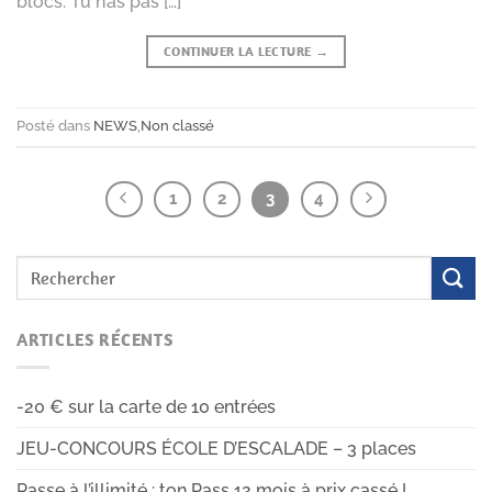
blocs. Tu n’as pas […]
CONTINUER LA LECTURE
→
Posté dans
NEWS
,
Non classé
1
2
3
4
ARTICLES RÉCENTS
-20 € sur la carte de 10 entrées
JEU-CONCOURS ÉCOLE D’ESCALADE – 3 places
Passe à l’illimité : ton Pass 12 mois à prix cassé !