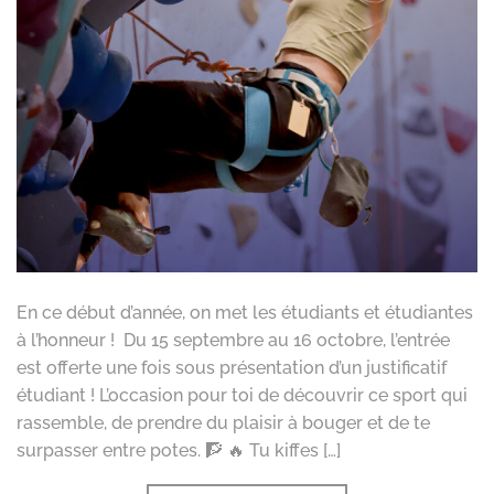
En ce début d’année, on met les étudiants et étudiantes
à l’honneur ! Du 15 septembre au 16 octobre, l’entrée
est offerte une fois sous présentation d’un justificatif
étudiant ! L’occasion pour toi de découvrir ce sport qui
rassemble, de prendre du plaisir à bouger et de te
surpasser entre potes. 🧗 🔥 Tu kiffes […]