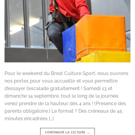
Pour le weekend du Brest Culture Sport, nous ouvrons
nos portes pour vous accueillir et vous permettre
d’essayer l’escalade gratuitement ! Samedi 13 et
dimanche 14 septembre, tout le long de la journée,
venez prendre de la hauteur, dès 4 ans ! (Présence des
parents obligatoire.) Le format ? Des créneaux de 45
minutes encadrées […]
CONTINUER LA LECTURE
→